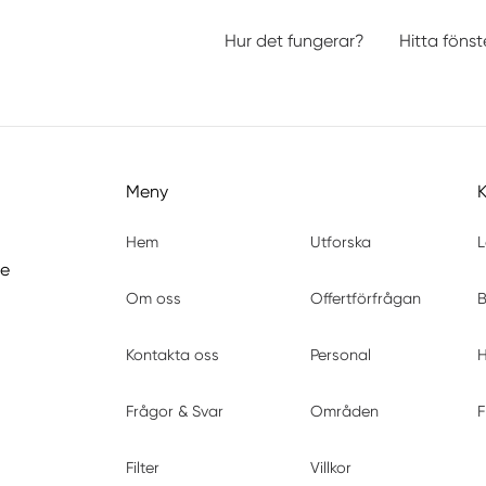
Hur det fungerar?
Hitta föns
Meny
Hem
Utforska
L
de
Om oss
Offertförfrågan
B
Kontakta oss
Personal
H
Frågor & Svar
Områden
F
Filter
Villkor