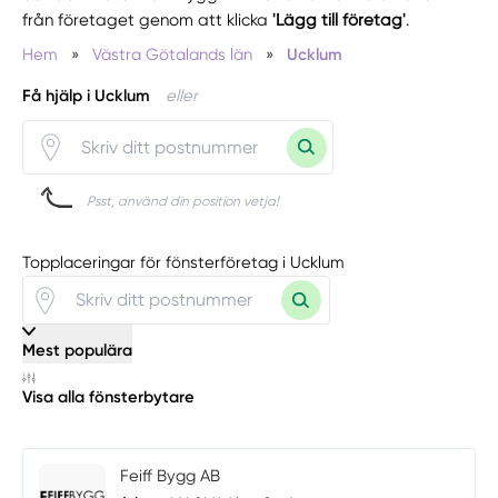
från företaget genom att klicka
'Lägg till företag'
.
Hem
»
Västra Götalands län
»
Ucklum
Få hjälp i Ucklum
eller
Psst, använd din position vetja!
Topplaceringar för fönsterföretag i Ucklum
Mest populära
Visa alla fönsterbytare
Feiff Bygg AB