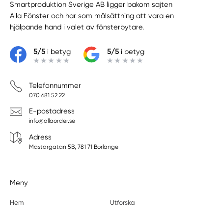
Smartproduktion Sverige AB ligger bakom sajten
Alla Fönster
och har som målsättning att vara en
hjälpande hand i valet av fönsterbytare.
5/5
i betyg
5/5
i betyg
Telefonnummer
070 681 52 22
E-postadress
info@allaorder.se
Adress
Mästargatan 5B, 781 71 Borlänge
Meny
Hem
Utforska