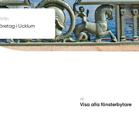
 från
öretag i Ucklum
Visa alla fönsterbytare