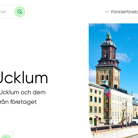
Fönsterföret
 Ucklum
 i Ucklum och dem
från företaget