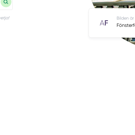
etja!
Bilden är
Fönsterf