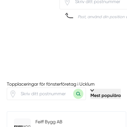
Psst, använd din position v
Topplaceringar för fönsterföretag i Ucklum
Mest populära
Feiff Bygg AB