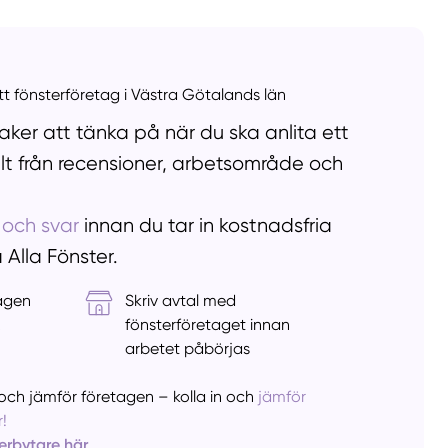
Välj tillvägagångssätt
ett fönsterföretag i Västra Götalands län
ker att tänka på när du ska anlita ett
llt från recensioner, arbetsområde och
 och svar
innan du tar in kostnadsfria
å Alla Fönster.
tagen
Skriv avtal med
&
fönsterföretaget innan
arbetet påbörjas
er och jämför företagen – kolla in och
jämför
!
terbytare här