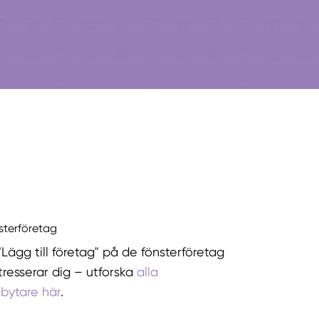
nsterföretag
"Lägg till företag" på de fönsterföretag
tresserar dig – utforska
alla
rbytare här
.