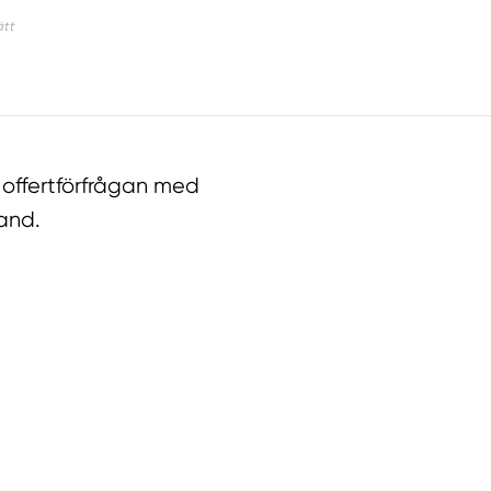
 offertförfrågan med
and.
llt
Få hjälp