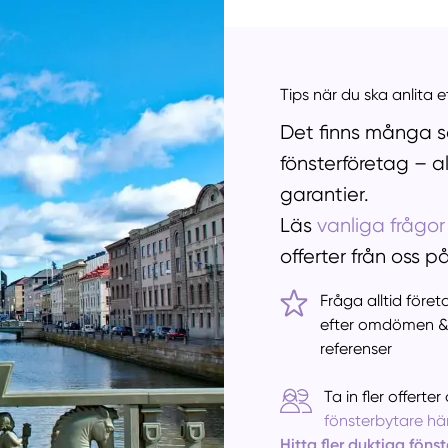
Tips när du ska anlita 
Det finns många sa
fönsterföretag – a
garantier.
Läs
vanliga frågor
offerter från oss p
Fråga alltid före
efter omdömen 
referenser
Ta in fler offert
fönsterbytare här
Hitta fler duktiga föns