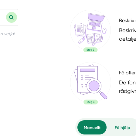
Beskriv 
Beskri
n vetja!
detalje
Få offer
De fön
rådgiv