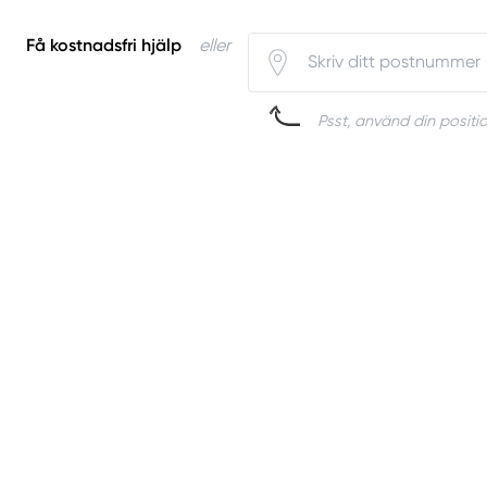
Få kostnadsfri hjälp
eller
Psst, använd din positio