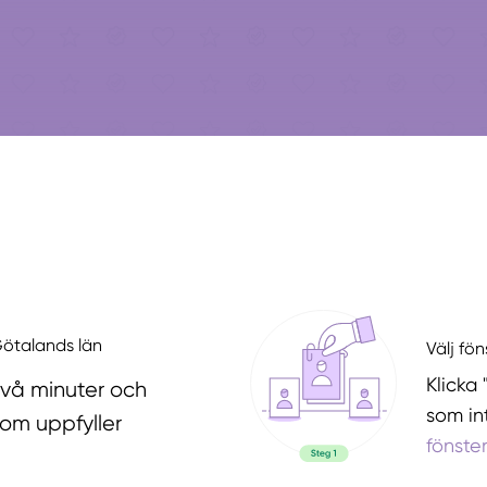
 Götalands län
Välj fö
Klicka 
två minuter och
som in
som uppfyller
fönste