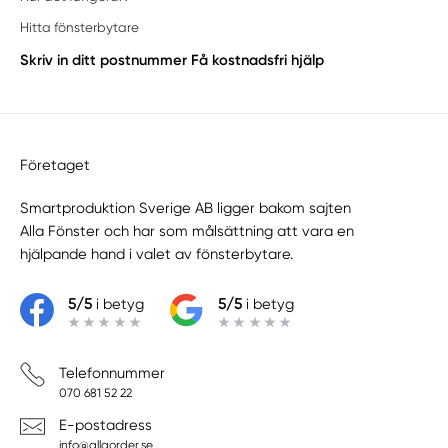
Hitta fönsterbytare
Skriv in ditt postnummer
Få kostnadsfri hjälp
Företaget
Smartproduktion Sverige AB ligger bakom sajten
Alla Fönster
och har som målsättning att vara en
hjälpande hand i valet av fönsterbytare.
5/5
i betyg
5/5
i betyg
Telefonnummer
070 681 52 22
E-postadress
info@allaorder.se