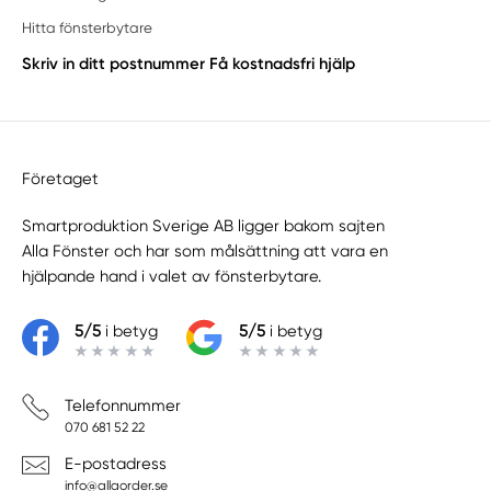
Hitta fönsterbytare
Skriv in ditt postnummer
Få kostnadsfri hjälp
Företaget
Smartproduktion Sverige AB ligger bakom sajten
Alla Fönster
och har som målsättning att vara en
hjälpande hand i valet av fönsterbytare.
5/5
i betyg
5/5
i betyg
Telefonnummer
070 681 52 22
E-postadress
info@allaorder.se