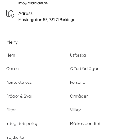
info@allaorder.se
Adress
Mästargatan 5B, 781 71 Borlänge
Meny
Hem
Utforska
Om oss
Offertförfrågan
Kontakta oss
Personal
Frågor & Svar
Områden
Filter
Villkor
Integritetspolicy
Märkesidentitet
Sajtkarta