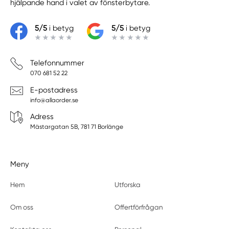
hjälpande hand i valet av fönsterbytare.
5/5
i betyg
5/5
i betyg
Telefonnummer
070 681 52 22
E-postadress
info@allaorder.se
Adress
Mästargatan 5B, 781 71 Borlänge
Meny
Hem
Utforska
Om oss
Offertförfrågan