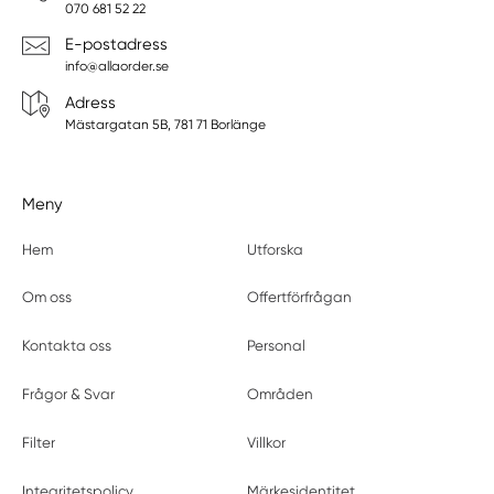
070 681 52 22
E-postadress
info@allaorder.se
Adress
Mästargatan 5B, 781 71 Borlänge
Meny
Hem
Utforska
Om oss
Offertförfrågan
Kontakta oss
Personal
Frågor & Svar
Områden
Filter
Villkor
Integritetspolicy
Märkesidentitet