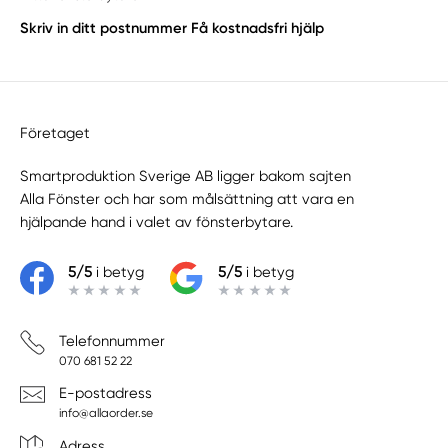
Skriv in ditt postnummer
Få kostnadsfri hjälp
Företaget
Smartproduktion Sverige AB ligger bakom sajten
Alla Fönster
och har som målsättning att vara en
hjälpande hand i valet av fönsterbytare.
5/5
i betyg
5/5
i betyg
Telefonnummer
070 681 52 22
E-postadress
info@allaorder.se
Adress