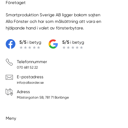
Företaget
Smartproduktion Sverige AB ligger bakom sajten
Alla Fönster
och har som målsättning att vara en
hjälpande hand i valet av fönsterbytare.
5/5
i betyg
5/5
i betyg
Telefonnummer
070 681 52 22
E-postadress
info@allaorder.se
Adress
Mästargatan 5B, 781 71 Borlänge
Meny