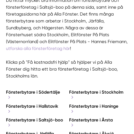
Du hittar mycket bra information om fönsterbytare och
fönsterföretag i Saltsjö-boo på denna sida, samt inne på
företagssidorna här på Alla Fönster. Det finns många
fönsterbytare som arbetar i Stockholm, Järfälla,
Sundbyberg, och Hägersten. Några av dessa är
Fönsterhuset södra Stockholm, Elitfönster På Plats
(Västernorrland) och Elitfönster På Plats - Hannes Friemann,
utforska alla fönsterföretag här
!
Klicka på "Få kostnadsfri hjälp" så hjälper vi på Alla
Fönster dig hitta ett bra fönsterföretag i Saltsjö-boo,
Stockholms län.
Fönsterbytare i Södertälje
Fönsterbytare i Stockholm
Fönsterbytare i Hallstavik
Fönsterbytare i Haninge
Fönsterbytare i Saltsjö-boo
Fönsterbytare i Årsta
Fönsterbytare i Järfälla
Fönsterbytare i Älvsjö