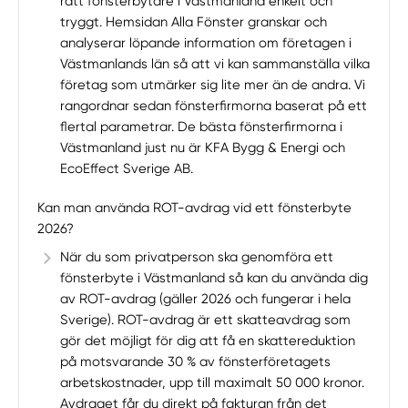
rätt fönsterbytare i Västmanland enkelt och
tryggt. Hemsidan Alla Fönster granskar och
analyserar löpande information om företagen i
Västmanlands län så att vi kan sammanställa vilka
företag som utmärker sig lite mer än de andra. Vi
rangordnar sedan fönsterfirmorna baserat på ett
flertal parametrar. De bästa fönsterfirmorna i
Västmanland just nu är KFA Bygg & Energi och
EcoEffect Sverige AB.
Kan man använda ROT-avdrag vid ett fönsterbyte
2026?
När du som privatperson ska genomföra ett
fönsterbyte i Västmanland så kan du använda dig
av ROT-avdrag (gäller 2026 och fungerar i hela
Sverige). ROT-avdrag är ett skatteavdrag som
gör det möjligt för dig att få en skattereduktion
på motsvarande 30 % av fönsterföretagets
arbetskostnader, upp till maximalt 50 000 kronor.
Avdraget får du direkt på fakturan från det