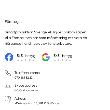
Företaget
Smartproduktion Sverige AB ligger bakom sajten
Alla Fönster
och har som målsättning att vara en
hjälpande hand i valet av fönsterbytare.
5/5
i betyg
5/5
i betyg
Telefonnummer
070 681 52 22
E-postadress
info@allaorder.se
Adress
Mästargatan 5B, 781 71 Borlänge