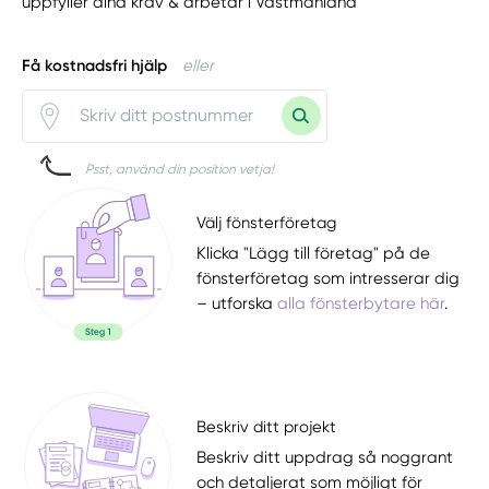
uppfyller dina krav & arbetar i Västmanland
Få kostnadsfri hjälp
eller
Psst, använd din position vetja!
Välj fönsterföretag
Klicka "Lägg till företag" på de
fönsterföretag som intresserar dig
– utforska
alla fönsterbytare här
.
Beskriv ditt projekt
Beskriv ditt uppdrag så noggrant
och detaljerat som möjligt för