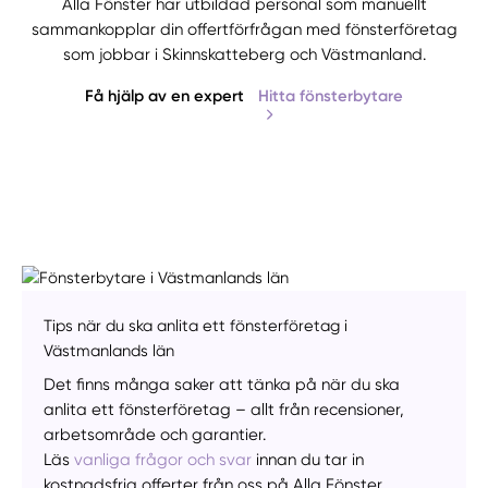
Alla Fönster har utbildad personal som manuellt
sammankopplar din offertförfrågan med fönsterföretag
som jobbar i Skinnskatteberg och Västmanland.
Få hjälp av en expert
Hitta fönsterbytare
Tips när du ska anlita ett fönsterföretag i
Västmanlands län
Det finns många saker att tänka på när du ska
anlita ett fönsterföretag – allt från recensioner,
Manuellt
Få hjälp
arbetsområde och garantier.
Läs
vanliga frågor och svar
innan du tar in
Välj tillvägagångssätt
kostnadsfria offerter från oss på Alla Fönster.