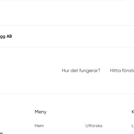
ygg AB
Hur det fungerar?
Hitta föns
Meny
Hem
Utforska
L
de