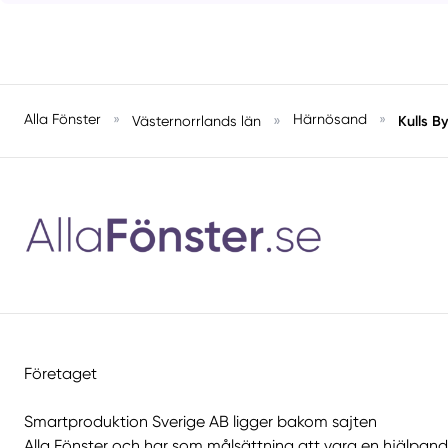
Alla Fönster
»
»
Härnösand
»
Kulls B
Västernorrlands län
Företaget
Smartproduktion Sverige AB ligger bakom sajten
Alla Fönster
och har som målsättning att vara en hjälpan