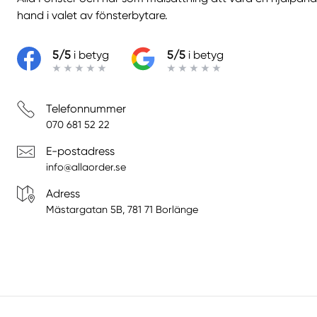
hand i valet av fönsterbytare.
5/5
i betyg
5/5
i betyg
Telefonnummer
070 681 52 22
E-postadress
info@allaorder.se
Adress
Mästargatan 5B, 781 71 Borlänge