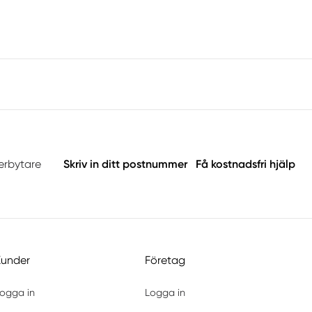
terbytare
Skriv in ditt postnummer
Få kostnadsfri hjälp
Kunder
Företag
ogga in
Logga in