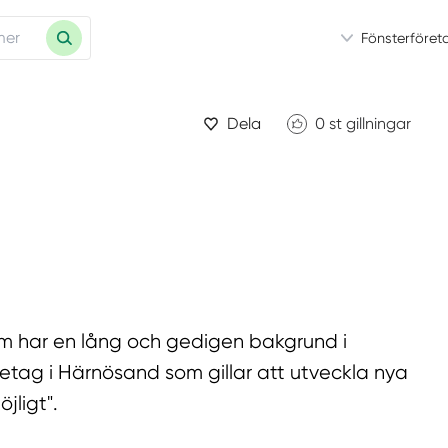
Fönsterföret
Dela
0
st gillningar
som har en lång och gedigen bakgrund i
retag i Härnösand som gillar att utveckla nya
jligt".