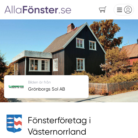
Bilden är från
Grönborgs Sol AB
Fönsterföretag i
Västernorrland