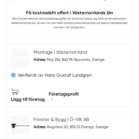
Få kostnadsfri offert i Västernorrlands län
Alla Fönster
behöver dina kontaktuppgifter för att kunna hjälpa dig hitta en fönsterbytare i
Västernorrlands län. Du kan när som helst avsluta prenumerationen på dessa meddelanden.
Läs mer i vår
datapolicy.
.
Montage i Västernorrland
Adress:
Maj 256, 862 95 Njurunda, Sverige
Verifierat av Hans Gustaf Lundgren
Företagsprofil
Lägg till företag
Fönster & Bygg I Ö-VIK AB
Adress:
Älvgränd 20, 892 51 Domsjö, Sverige