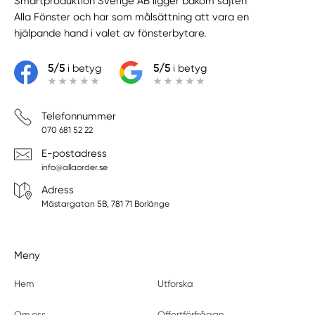
Smartproduktion Sverige AB ligger bakom sajten
Alla Fönster
och har som målsättning att vara en
hjälpande hand i valet av fönsterbytare.
5/5
i betyg
5/5
i betyg
Telefonnummer
070 681 52 22
E-postadress
info@allaorder.se
Adress
Mästargatan 5B, 781 71 Borlänge
Meny
Hem
Utforska
Om oss
Offertförfrågan