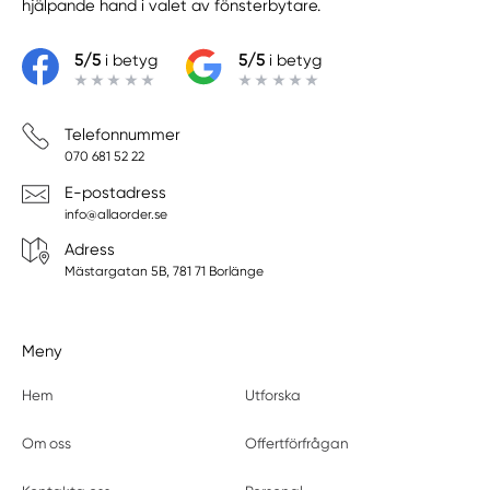
hjälpande hand i valet av fönsterbytare.
5/5
i betyg
5/5
i betyg
Telefonnummer
070 681 52 22
E-postadress
info@allaorder.se
Adress
Mästargatan 5B, 781 71 Borlänge
Meny
Hem
Utforska
Om oss
Offertförfrågan