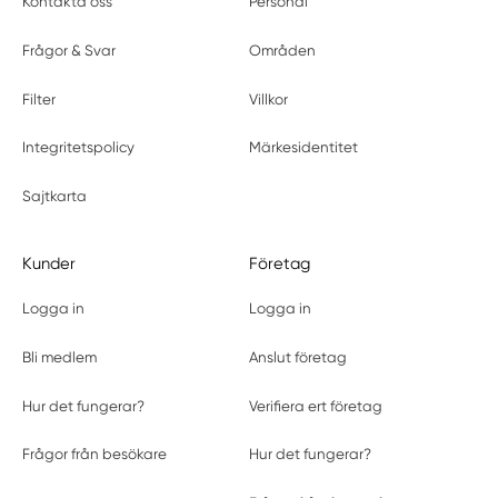
Kontakta oss
Personal
Frågor & Svar
Områden
Filter
Villkor
Integritetspolicy
Märkesidentitet
Sajtkarta
Kunder
Företag
Logga in
Logga in
Bli medlem
Anslut företag
Hur det fungerar?
Verifiera ert företag
Frågor från besökare
Hur det fungerar?