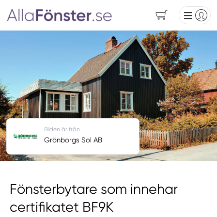
Bilden är från
Grönborgs Sol AB
Fönsterbytare som innehar
certifikatet BF9K