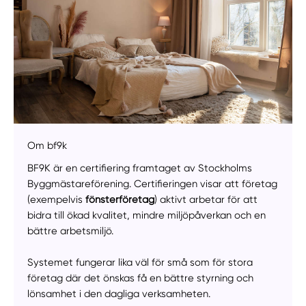
Om bf9k
Manuellt
Få hjälp
BF9K är en certifiering framtaget av Stockholms
Byggmästareförening. Certifieringen visar att företag
Välj tillvägagångssätt
(exempelvis
fönsterföretag
) aktivt arbetar för att
bidra till ökad kvalitet, mindre miljöpåverkan och en
bättre arbetsmiljö.
Systemet fungerar lika väl för små som för stora
företag där det önskas få en bättre styrning och
lönsamhet i den dagliga verksamheten.