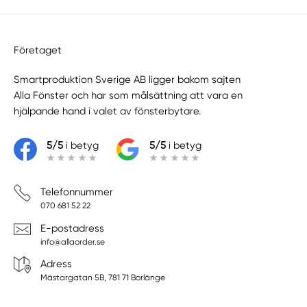
Företaget
Smartproduktion Sverige AB ligger bakom sajten
Alla Fönster
och har som målsättning att vara en
hjälpande hand i valet av fönsterbytare.
5/5
i betyg
5/5
i betyg
Telefonnummer
070 681 52 22
E-postadress
info@allaorder.se
Adress
Mästargatan 5B, 781 71 Borlänge