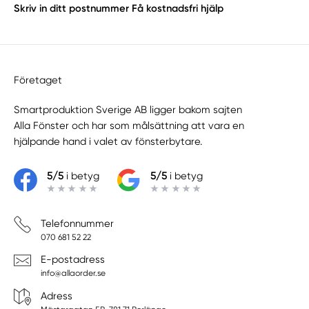
Skriv in ditt postnummer
Få kostnadsfri hjälp
Företaget
Smartproduktion Sverige AB ligger bakom sajten
Alla Fönster
och har som målsättning att vara en
hjälpande hand i valet av fönsterbytare.
5/5
i betyg
5/5
i betyg
Telefonnummer
070 681 52 22
E-postadress
info@allaorder.se
Adress