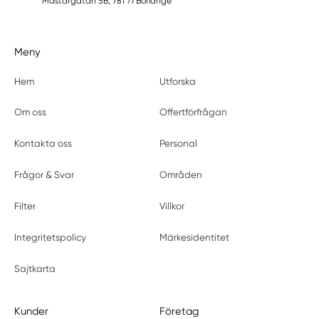
Mästargatan 5B, 781 71 Borlänge
Meny
Hem
Utforska
Om oss
Offertförfrågan
Kontakta oss
Personal
Frågor & Svar
Områden
Filter
Villkor
Integritetspolicy
Märkesidentitet
Sajtkarta
Kunder
Företag