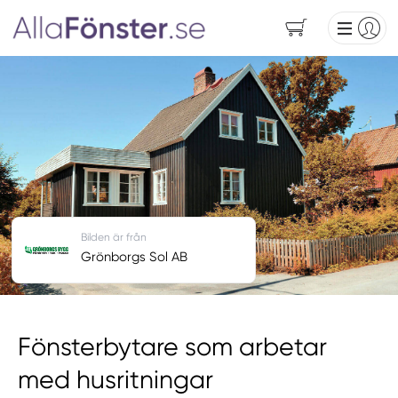
Bilden är från
Grönborgs Sol AB
Fönsterbytare som arbetar
med husritningar