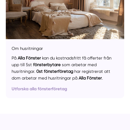
Manuellt
Få hjälp
Om husritningar
På
Alla Fönster
kan du kostnadsfritt få offerter från
Välj tillvägagångssätt
upp till 5st
fönsterbytare
som arbetar med
husritningar.
0st fönsterföretag
har registrerat att
dom arbetar med husritningar på
Alla Fönster
.
Utforska alla fönsterföretag