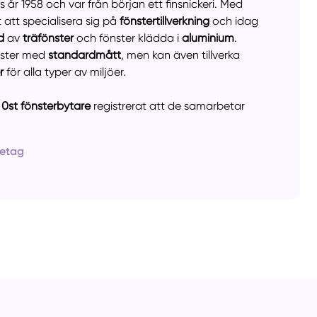
år 1958 och var från början ett finsnickeri. Med
 att specialisera sig på
fönstertillverkning
och idag
ud
av
träfönster
och fönster klädda i
aluminium
.
nster med
standardmått
, men kan även tillverka
llt
Få hjälp
er
för alla typer av miljöer.
r
0st
fönsterbytare
registrerat att de samarbetar
Välj tillvägagångssätt
retag