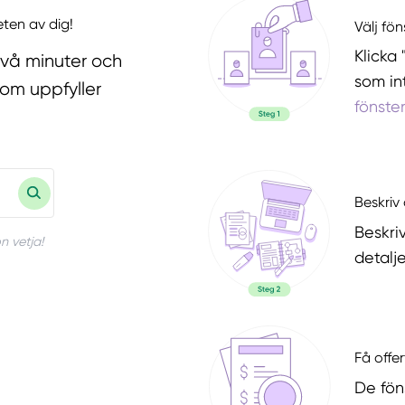
eten av dig!
Välj fö
Klicka 
två minuter och
som in
som uppfyller
fönste
Beskriv 
Beskri
n vetja!
detalje
Få offer
De fön