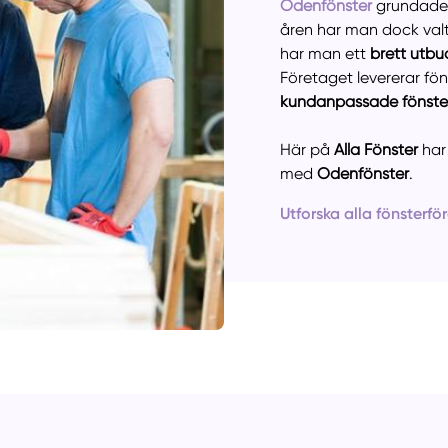
Odenfönster
grundades 
åren har man dock valt
har man ett
brett utb
Företaget levererar fö
Manue
kundanpassade fönst
Här på
Alla Fönster
ha
med
Odenfönster
.
Utforska alla fönsterfö