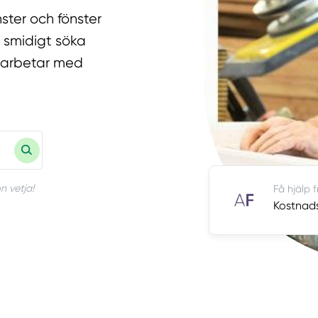
ster och fönster
u smidigt söka
amarbetar med
n vetja!
Få hjälp 
Kostnads