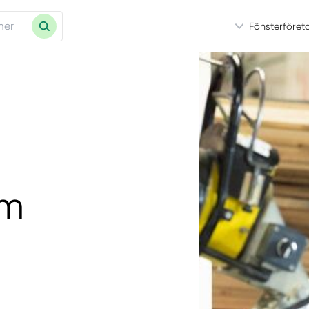
Fönsterföret
om