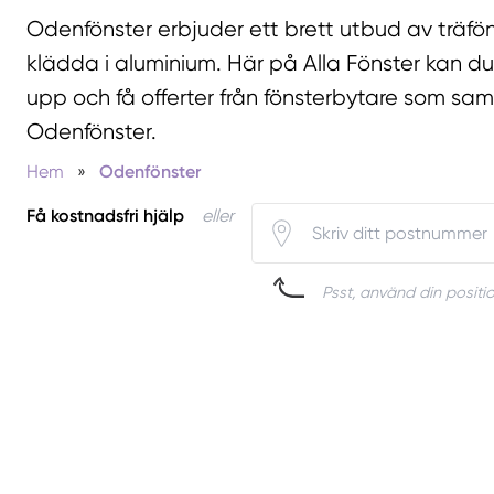
Odenfönster erbjuder ett brett utbud av träfön
klädda i aluminium. Här på Alla Fönster kan d
upp och få offerter från fönsterbytare som s
Odenfönster.
Hem
»
Odenfönster
Få kostnadsfri hjälp
eller
Psst, använd din positio