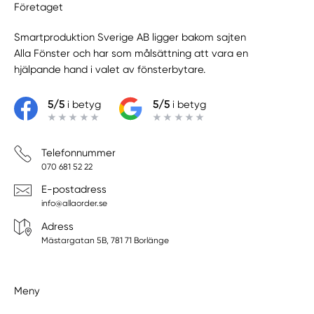
Företaget
Smartproduktion Sverige AB ligger bakom sajten
Alla Fönster
och har som målsättning att vara en
hjälpande hand i valet av fönsterbytare.
5/5
i betyg
5/5
i betyg
Telefonnummer
070 681 52 22
E-postadress
info@allaorder.se
Adress
Mästargatan 5B, 781 71 Borlänge
Meny