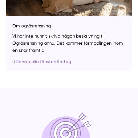
Manuellt
Få hjälp
Om ogräsrensning
Vi har inte hunnit skriva någon beskrivning till
Välj tillvägagångssätt
Ogräsrensning ännu. Det kommer förmodlingen inom
en snar framtid.
Utforska alla fönsterföretag