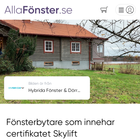
Bilden är från
Hybrida Fönster & Dörrar AB
Fönsterbytare som innehar
certifikatet Skylift