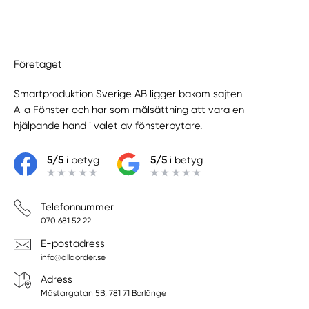
Företaget
Smartproduktion Sverige AB ligger bakom sajten
Alla Fönster
och har som målsättning att vara en
hjälpande hand i valet av fönsterbytare.
5/5
i betyg
5/5
i betyg
Telefonnummer
070 681 52 22
E-postadress
info@allaorder.se
Adress
Mästargatan 5B, 781 71 Borlänge