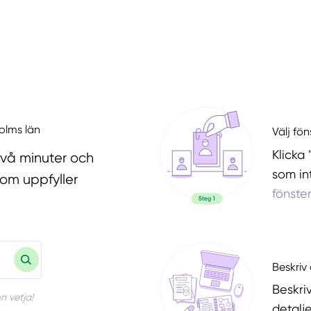
holms län
Välj fö
Klicka 
två minuter och
som in
som uppfyller
fönste
Beskriv 
Beskri
n vetja!
detalje