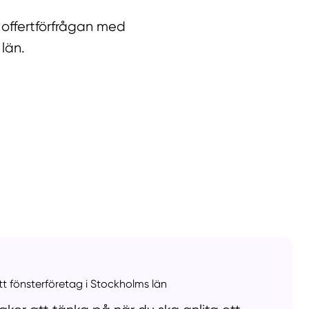
 offertförfrågan med
län.
llt
Få hjälp
Välj tillvägagångssätt
ett fönsterföretag i Stockholms län