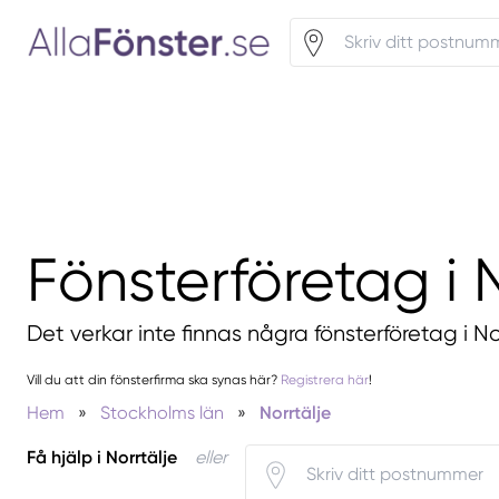
Fönsterföretag i N
Det verkar inte finnas några fönsterföretag i Nor
Vill du att din fönsterfirma ska synas här?
Registrera här
!
Hem
»
Stockholms län
»
Norrtälje
Få hjälp i Norrtälje
eller