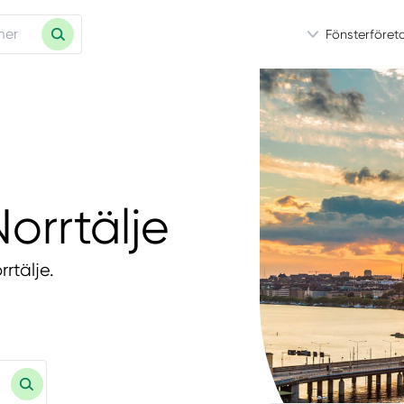
Fönsterföret
orrtälje
rtälje.