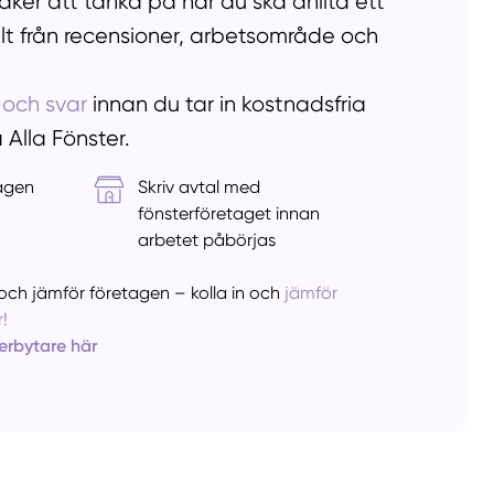
ker att tänka på när du ska anlita ett
llt från recensioner, arbetsområde och
 och svar
innan du tar in kostnadsfria
å Alla Fönster.
tagen
Skriv avtal med
&
fönsterföretaget innan
arbetet påbörjas
er och jämför företagen – kolla in och
jämför
!
terbytare här