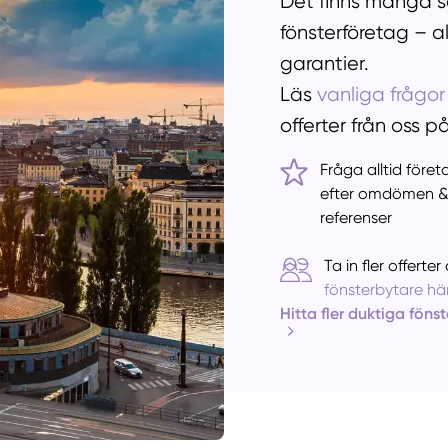
Det finns många sa
fönsterföretag – a
garantier.
Läs
vanliga frågor
offerter från oss p
Fråga alltid före
efter omdömen 
referenser
Ta in fler offert
fönsterbytare här
Hitta fler duktiga föns