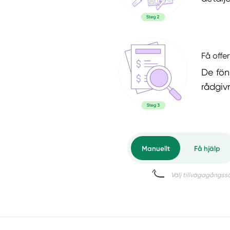
Få offer
De fön
rådgiv