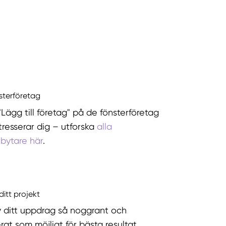
nsterföretag
"Lägg till företag" på de fönsterföretag
tresserar dig – utforska
alla
rbytare här
.
ditt projekt
v ditt uppdrag så noggrant och
rat som möjligt för bästa resultat.