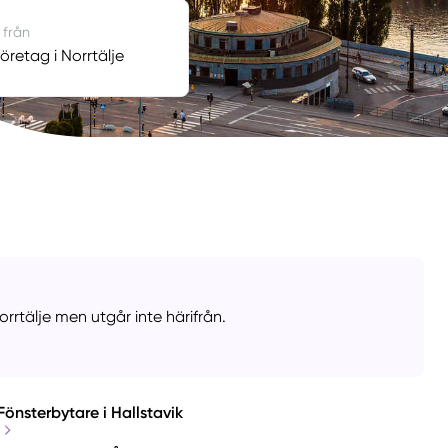
 från
öretag i Norrtälje
rrtälje men utgår inte härifrån.
Fönsterbytare i Hallstavik